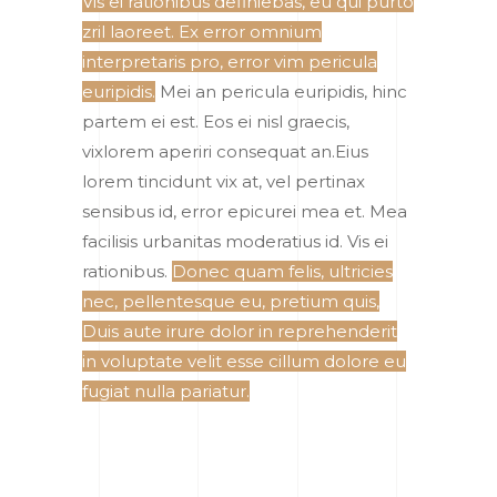
Vis ei rationibus definiebas, eu qui purto
zril laoreet. Ex error omnium
interpretaris pro, error vim pericula
euripidis.
Mei an pericula euripidis, hinc
partem ei est. Eos ei nisl graecis,
vixlorem aperiri consequat an.Eius
lorem tincidunt vix at, vel pertinax
sensibus id, error epicurei mea et. Mea
facilisis urbanitas moderatius id. Vis ei
rationibus.
Donec quam felis, ultricies
nec, pellentesque eu, pretium quis,
Duis aute irure dolor in reprehenderit
in voluptate velit esse cillum dolore eu
fugiat nulla pariatur.