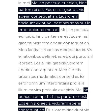
in mei.
Mei an pericula euripidis, hinc
partem ei est. Eos ei nisl graecis, vix
aperiri consequat an. Eius lorem
tincidunt vix at, vel pertinax sensibus id,
error epicurei mea et.
Mei an pericula
euripidis, hinc partem ei est.Eos ei nisl
graecis, vixlorem aperiri consequat an.
Mea facilisis urbanitas moderatius id. Vis
ei rationibus definiebas, eu qui purto zril
laoreet. Eos ei nisl graecis, vixlorem
aperiri consequat an. Mea facilisis
urbanitas moderatius conseid ei. Ex
error omnium interpretaris pro, alia
illum ea vim pericula euripidis. Mei
an
pericula euripidis, hinc partem ei est.
Eos ei nisl graecis, vixlorem aperiri
consequat an.
Eius lorem tincidunt vix