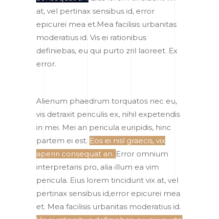
at, vel pertinax sensibus id, error
epicurei mea et.Mea facilisis urbanitas
moderatius id. Vis ei rationibus
definiebas, eu qui purto zril laoreet. Ex
error.
Alienum phaedrum torquatos nec eu,
vis detraxit periculis ex, nihil expetendis
in mei. Mei an pericula euripidis, hinc
partem ei est.
Eos ei nisl graecis, vix
aperiri consequat an.
Error omnium
interpretaris pro, alia illum ea vim
pericula. Eius lorem tincidunt vix at, vel
pertinax sensibus id,error epicurei mea
et. Mea facilisis urbanitas moderatius id.