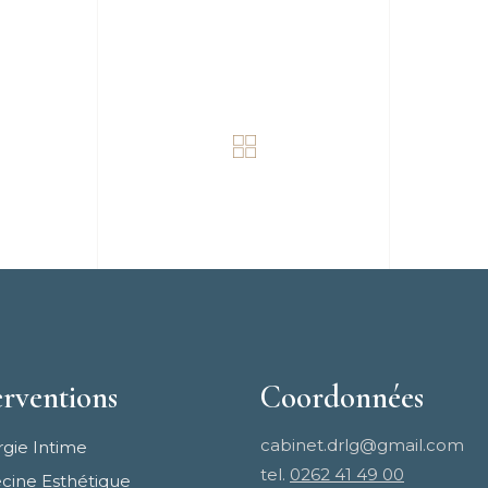
erventions
Coordonnées
cabinet.drlg@gmail.com
rgie Intime
tel.
0262 41 49 00
ine Esthétique