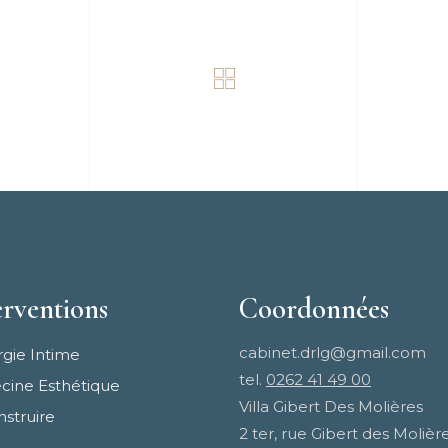
erventions
Coordonnées
cabinet.drlg@gmail.com
rgie Intime
tel.
0262 41 49 00
ine Esthétique
Villa Gibert Des Molières
struire
2 ter, rue Gibert des Molièr