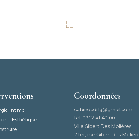
erventions
Coordonnées
cabinet.drlg@gmail.com
rgie Intime
tel.
0262 41 49 00
ine Esthétique
Villa Gibert Des Molières
struire
2 ter, rue Gibert des Molièr